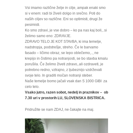
Vsi imamo različne želje in cilje, ampak enaki smo
si v enem: radi bi živeli dolgo in srečno. Poti do
naših ciljev so različne. Eni so optimisti, drugi že
pesimisti.
Ko smo zdravi, je vse dobro – ko pa nas kaj boli,..si
želimo samo eno: ZDRAVJE.
ZDRAVO TELO JE KOT STAVBA, ki ima temelje,
nadstropja, podstrešje, streho. Če le barvamo
fasado – ličimo obraz, se lepo oblečemo,.., ne
krepijo in čistimo pa notranjosti, se bo stavba kmalu
porušila. Če želimo živeti zdravo,.ali ozdraveti, je
potrebno redno, vztrajno, z ljubeznijo vzdrževati
svoje telo. In graditi močan notranji steber.
Naše temelje bomo jačali vsak dan S 1000 GIBI za
celo telo.
Vsako jutro, razen sobot, nedelj in praznikov – ob
7.30 uri v prostorih LU, SLOVENSKA BISTRICA.
Pridružite se nam ZDAJ, ne čakajte na maj.