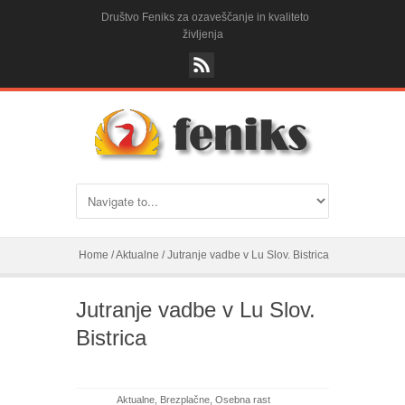
Društvo Feniks za ozaveščanje in kvaliteto
življenja
Home
/
Aktualne
/
Jutranje vadbe v Lu Slov. Bistrica
Jutranje vadbe v Lu Slov.
Bistrica
Aktualne
,
Brezplačne
,
Osebna rast