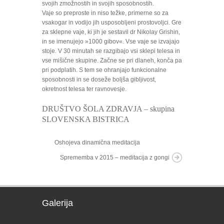
svojih zmožnostih in svojih sposobnostih.
Vaje so preproste in niso težke, primerne so za
vsakogar in vodijo jih usposobljeni prostovoljci. Gre
za sklepne vaje, ki jih je sestavil dr Nikolay Grishin,
in se imenujejo »1000 gibov«. Vse vaje se izvajajo
stoje. V 30 minutah se razgibajo vsi sklepi telesa in
vse mišične skupine. Začne se pri dlaneh, konča pa
pri podplatih. S tem se ohranjajo funkcionalne
sposobnosti in se doseže boljša gibljivost,
okretnost telesa ter ravnovesje.
DRUŠTVO ŠOLA ZDRAVJA – skupina
SLOVENSKA BISTRICA
Oshojeva dinamična meditacija
Sprememba v 2015 – meditacija z gongi
Galerija