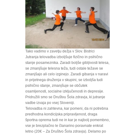
Tako vadimo v zavetju dežja v Slov. Bistrici
Jutranja telovadba izboljšuje fizično in psihično
stanje posameznika. Zaradi boljše gibljivosti telesa,
se zmanjšuje telesna teža, tudi ostale težave se
zmanjšajo ali celo izginejo. Zaradi gibanja v naravi
in prijetnega druženja v skupini, se izboljša tudi
psihično stanje, zmanjšuje se občutek
osamljenosti, socialne izključenosti in depresije.
Pridružili smo se Društvu Šola zdravja, ki jutranje
vadbe izvaja po vsej Sloveniji.
Telovadba ni zahtevna, kar pomeni, da ni potrebna
predhodna kondicijska pripravljenost, draga
športna oprema tudi ne in kar je najbolj pomembno,
vse je brezplačno le članarino poravnate enkrat
letno (20€ – Za Društvo Šola zdravja). Delamo po