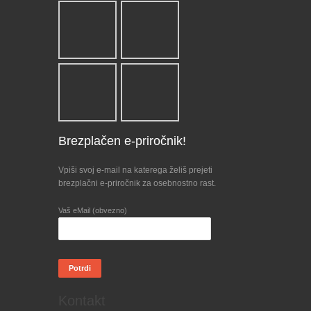
Brezplačen e-priročnik!
Vpiši svoj e-mail na katerega želiš prejeti
brezplačni e-priročnik za osebnostno rast.
Vaš eMail (obvezno)
Kontakt