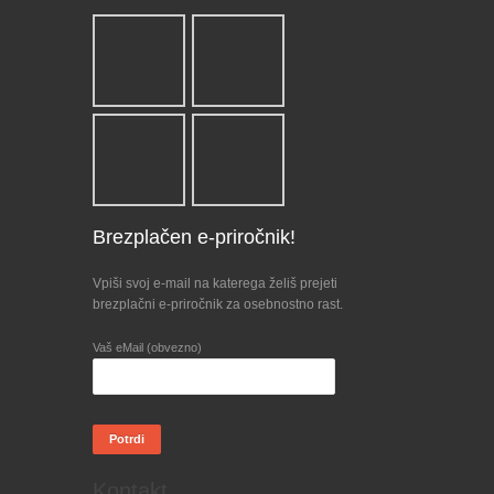
Brezplačen e-priročnik!
Vpiši svoj e-mail na katerega želiš prejeti
brezplačni e-priročnik za osebnostno rast.
Vaš eMail (obvezno)
Kontakt