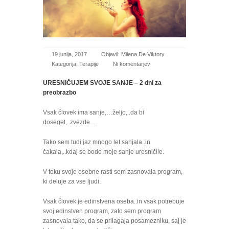
19 junija, 2017
Objavil:
Milena De Viktory
Kategorija:
Terapije
Ni komentarjev
URESNIČUJEM SVOJE SANJE – 2 dni za
preobrazbo
Vsak človek ima sanje,…željo,..da bi
dosegel,..zvezde….
Tako sem tudi jaz mnogo let sanjala..in
čakala,..kdaj se bodo moje sanje uresničile.
V toku svoje osebne rasti sem zasnovala program,
ki deluje za vse ljudi.
Vsak človek je edinstvena oseba..in vsak potrebuje
svoj edinstven program, zato sem program
zasnovala tako, da se prilagaja posamezniku, saj je