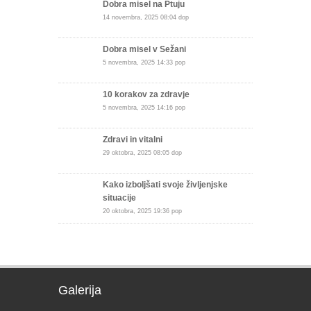
Dobra misel na Ptuju
14 novembra, 2025 08:04 dop
Dobra misel v Sežani
5 novembra, 2025 14:33 pop
10 korakov za zdravje
5 novembra, 2025 14:16 pop
Zdravi in vitalni
29 oktobra, 2025 08:05 dop
Kako izboljšati svoje življenjske
situacije
20 oktobra, 2025 19:36 pop
Galerija