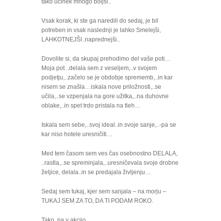
tako učinek mnogo boljši..
Vsak korak, ki ste ga naredili do sedaj, je bil
potreben in vsak naslednji je lahko Smelejši,
LAHKOTNEJŠI..naprednejši..
Dovolite si, da skupaj prehodimo del vaše poti…
Moja pot ..delala sem z veseljem,..v svojem
podjetju,..začelo se je obdobje sprememb,..in kar
nisem se znašla…iskala nove priložnosti,..se
učila,..se vzpenjala na gore užitka,..na duhovne
oblake,..in spet trdo pristala na tleh…
Iskala sem sebe,..svoj ideal..in svoje sanje,..-pa se
kar niso hotele uresničiti…
Med tem časom sem ves čas osebnostno DELALA,
..rastla,..se spreminjala,..uresničevala svoje drobne
željice, delala..in se predajala življenju…
Sedaj sem tukaj, kjer sem sanjala – na morju –
TUKAJ SEM ZA TO, DA TI PODAM ROKO.
Tako, pa v akcijo.