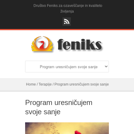
Društvo Feniks za ozaveščanje in kvaliteto
življenja
Home
/
Terapije
/
Program uresničujem svoje sanje
Program uresničujem
svoje sanje