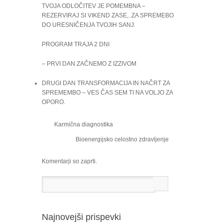
TVOJA ODLOČITEV JE POMEMBNA –
REZERVIRAJ SI VIKEND ZASE,..ZA SPREMEBO
DO URESNIČENJA TVOJIH SANJ.
PROGRAM TRAJA 2 DNI
– PRVI DAN ZAČNEMO Z IZZIVOM
DRUGI DAN TRANSFORMACIJA IN NAČRT ZA
SPREMEMBO – VES ČAS SEM TI NA VOLJO ZA
OPORO.
Karmična diagnostika
Bioenergijsko celostno zdravljenje
Komentarji so zaprti.
Najnovejši prispevki