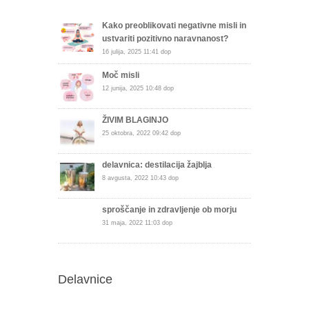
Kako preoblikovati negativne misli in
ustvariti pozitivno naravnanost?
16 julija, 2025 11:41 dop
Moč misli
12 junija, 2025 10:48 dop
ŽIVIM BLAGINJO
25 oktobra, 2022 09:42 dop
delavnica: destilacija žajblja
8 avgusta, 2022 10:43 dop
sproščanje in zdravljenje ob morju
31 maja, 2022 11:03 dop
Delavnice