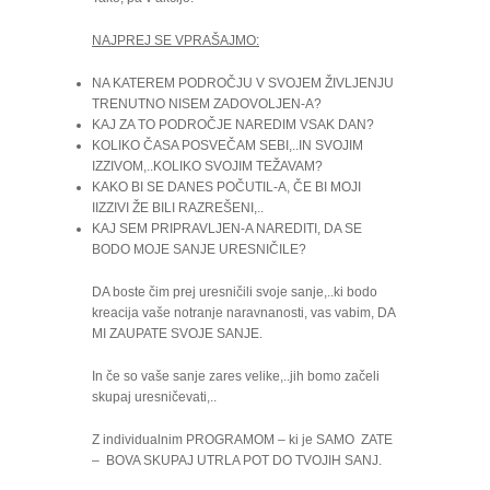
NAJPREJ SE VPRAŠAJMO:
NA KATEREM PODROČJU V SVOJEM ŽIVLJENJU
TRENUTNO NISEM ZADOVOLJEN-A?
KAJ ZA TO PODROČJE NAREDIM VSAK DAN?
KOLIKO ČASA POSVEČAM SEBI,..IN SVOJIM
IZZIVOM,..KOLIKO SVOJIM TEŽAVAM?
KAKO BI SE DANES POČUTIL-A, ČE BI MOJI
IIZZIVI ŽE BILI RAZREŠENI,..
KAJ SEM PRIPRAVLJEN-A NAREDITI, DA SE
BODO MOJE SANJE URESNIČILE?
DA boste čim prej uresničili svoje sanje,..ki bodo
kreacija vaše notranje naravnanosti, vas vabim, DA
MI ZAUPATE SVOJE SANJE.
In če so vaše sanje zares velike,..jih bomo začeli
skupaj uresničevati,..
Z individualnim PROGRAMOM – ki je SAMO ZATE
– BOVA SKUPAJ UTRLA POT DO TVOJIH SANJ.