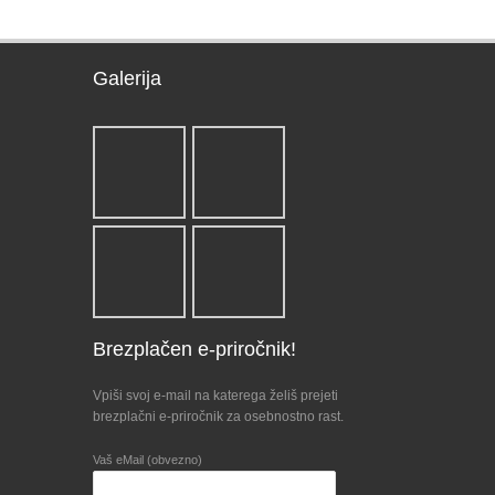
Galerija
Brezplačen e-priročnik!
Vpiši svoj e-mail na katerega želiš prejeti
brezplačni e-priročnik za osebnostno rast.
Vaš eMail (obvezno)