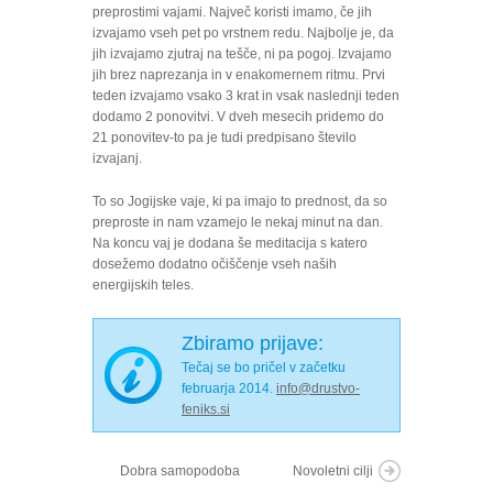
preprostimi vajami. Največ koristi imamo, če jih
izvajamo vseh pet po vrstnem redu. Najbolje je, da
jih izvajamo zjutraj na tešče, ni pa pogoj. Izvajamo
jih brez naprezanja in v enakomernem ritmu. Prvi
teden izvajamo vsako 3 krat in vsak naslednji teden
dodamo 2 ponovitvi. V dveh mesecih pridemo do
21 ponovitev-to pa je tudi predpisano število
izvajanj.
To so Jogijske vaje, ki pa imajo to prednost, da so
preproste in nam vzamejo le nekaj minut na dan.
Na koncu vaj je dodana še meditacija s katero
dosežemo dodatno očiščenje vseh naših
energijskih teles.
Zbiramo prijave:
Tečaj se bo pričel v začetku
februarja 2014.
info@drustvo-
feniks.si
Dobra samopodoba
Novoletni cilji