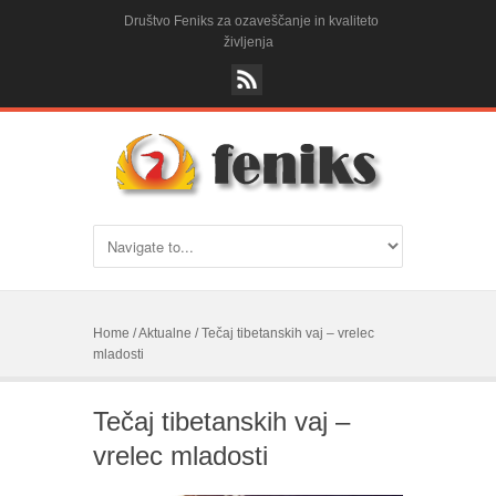
Društvo Feniks za ozaveščanje in kvaliteto
življenja
Home
/
Aktualne
/
Tečaj tibetanskih vaj – vrelec
mladosti
Tečaj tibetanskih vaj –
vrelec mladosti