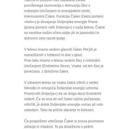
Starost in bolezen nas napadeta zaradi
porušenega ravnovesja v delovanju žlez z
notranjim izločanjem in energijskimi centri,
imenovanimi Čakre. Funkcija Čaker (čakra pomeni
»kolo«) je dovajanje življenjske energije Prane
(prana pomeni »dih življenja«) v naša telesa. Čakre
so nevidne našim očem,vidijo jih le jasnovidci in
duhovno zelo razviti ljudje.
V telesu imamo sedem glavnih čaker. Pet jih je
nameščenih v hrbtenici in dve v glavi.
Prav tako imamo v telesu sedem žlez z notranjim
izločanjem (Endokrine žleze). Vsaka od teh žlez je
povezana z določeno čakro.
V zdravem telesu se vsaka čakra vrtinči z veliko
hitrostjo in omogoča življenjski energiji oziroma
Prani(»dih življenja«) da se dviga skozi Endokrini
sistem. Če se ena ali več čaker začne počasneje
vrtinčiti, je dotok življenjske energije oviran ali celo
ustavljen. Tako se prične staranje in bolezen.
Če pospešimo vrtinčenje Čaker si znova povrnemo
zdravje in mladost. To pa dosežemo s petimi