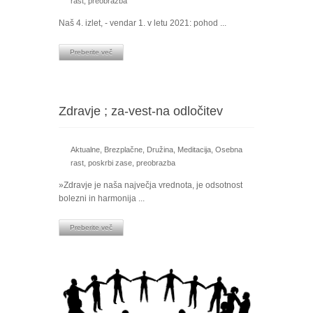
rast
,
preobrazba
Naš 4. izlet, - vendar 1. v letu 2021: pohod ...
Preberite več
Zdravje ; za-vest-na odločitev
Aktualne
,
Brezplačne
,
Družina
,
Meditacija
,
Osebna
rast
,
poskrbi zase
,
preobrazba
»Zdravje je naša največja vrednota, je odsotnost
bolezni in harmonija ...
Preberite več