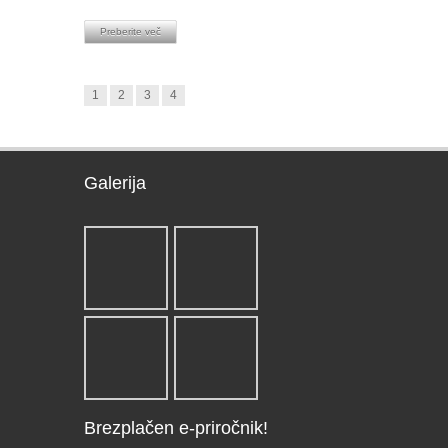
Preberite več
1
2
3
4
Galerija
Brezplačen e-priročnik!