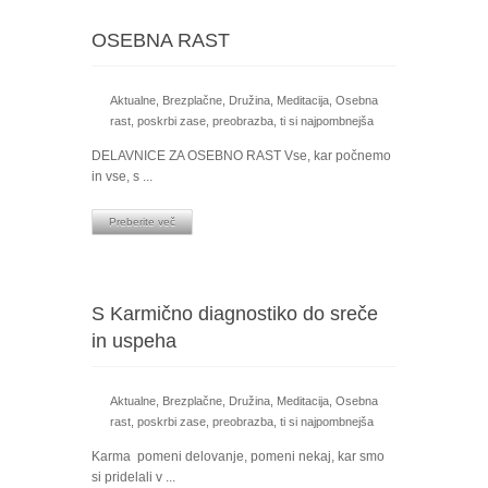
OSEBNA RAST
Aktualne
,
Brezplačne
,
Družina
,
Meditacija
,
Osebna
rast
,
poskrbi zase
,
preobrazba
,
ti si najpombnejša
DELAVNICE ZA OSEBNO RAST Vse, kar počnemo
in vse, s ...
Preberite več
S Karmično diagnostiko do sreče
in uspeha
Aktualne
,
Brezplačne
,
Družina
,
Meditacija
,
Osebna
rast
,
poskrbi zase
,
preobrazba
,
ti si najpombnejša
Karma pomeni delovanje, pomeni nekaj, kar smo
si pridelali v ...