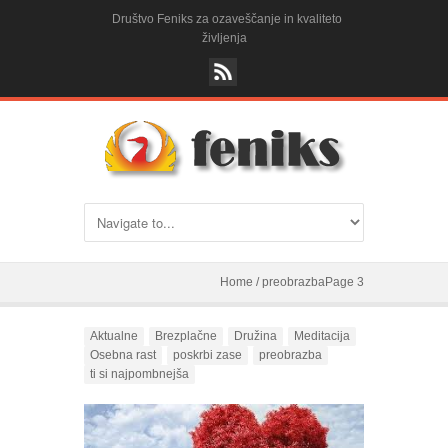
Društvo Feniks za ozaveščanje in kvaliteto
življenja
Home
/
preobrazba
Page 3
Aktualne
Brezplačne
Družina
Meditacija
Osebna rast
poskrbi zase
preobrazba
ti si najpombnejša