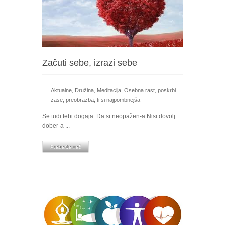
Začuti sebe, izrazi sebe
Aktualne
,
Družina
,
Meditacija
,
Osebna rast
,
poskrbi
zase
,
preobrazba
,
ti si najpombnejša
Se tudi tebi dogaja: Da si neopažen-a Nisi dovolj
dober-a ...
Preberite več