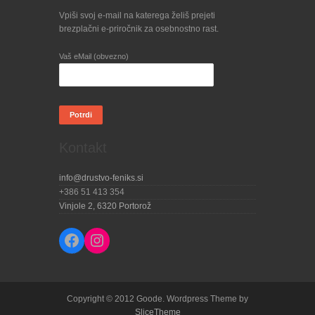
Vpiši svoj e-mail na katerega želiš prejeti
brezplačni e-priročnik za osebnostno rast.
Vaš eMail (obvezno)
Kontakt
info@drustvo-feniks.si
+386 51 413 354
Vinjole 2, 6320 Portorož
Facebook
Instagram
Copyright © 2012 Goode. Wordpress Theme by
SliceTheme