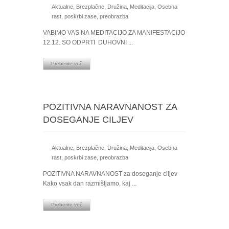
Aktualne
,
Brezplačne
,
Družina
,
Meditacija
,
Osebna
rast
,
poskrbi zase
,
preobrazba
VABIMO VAS NA MEDITACIJO ZA MANIFESTACIJO
12.12. SO ODPRTI DUHOVNI ...
Preberite več
POZITIVNA NARAVNANOST ZA
DOSEGANJE CILJEV
Aktualne
,
Brezplačne
,
Družina
,
Meditacija
,
Osebna
rast
,
poskrbi zase
,
preobrazba
POZITIVNA NARAVNANOST za doseganje ciljev
Kako vsak dan razmišljamo, kaj ...
Preberite več