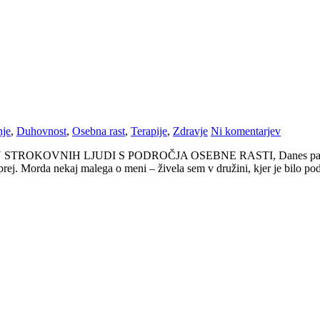
nje
,
Duhovnost
,
Osebna rast
,
Terapije
,
Zdravje
Ni komentarjev
NIH LJUDI S PODROČJA OSEBNE RASTI, Danes pa jo želim prak
aprej. Morda nekaj malega o meni – živela sem v družini, kjer je bilo po