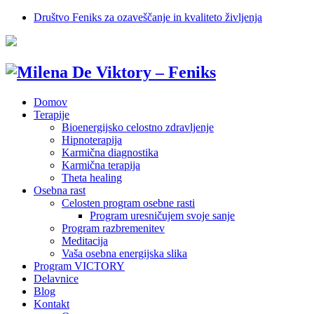
Društvo Feniks za ozaveščanje in kvaliteto življenja
Domov
Terapije
Bioenergijsko celostno zdravljenje
Hipnoterapija
Karmična diagnostika
Karmična terapija
Theta healing
Osebna rast
Celosten program osebne rasti
Program uresničujem svoje sanje
Program razbremenitev
Meditacija
Vaša osebna energijska slika
Program VICTORY
Delavnice
Blog
Kontakt