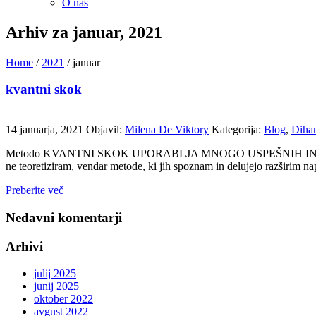
O nas
Arhiv za januar, 2021
Home
/
2021
/
januar
kvantni skok
14 januarja, 2021
Objavil:
Milena De Viktory
Kategorija:
Blog
,
Diha
Metodo KVANTNI SKOK UPORABLJA MNOGO USPEŠNIH IN STROKOV
ne teoretiziram, vendar metode, ki jih spoznam in delujejo razširim n
Preberite več
Nedavni komentarji
Arhivi
julij 2025
junij 2025
oktober 2022
avgust 2022