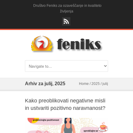
Društvo Feniks za ozaveščanje in kvaliteto
življenja
Arhiv za julij, 2025
Home
/
2025
/
julij
Kako preoblikovati negativne misli
in ustvariti pozitivno naravnanost?