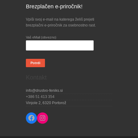
Brezplačen e-priročnik!
Vpiši svoj e-mail na katerega želiš prejeti
brezplačni e-priročnik za osebnostno rast.
Vaš eMail (obvezno)
Kontakt
info@drustvo-feniks.si
+386 51 413 354
Vinjole 2, 6320 Portorož
Facebook
Instagram