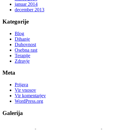
januar 2014
december 2013
Kategorije
Blog
Dihanje
Duhovnost
Osebna rast
Terapije
Zdravje
Meta
Prijava
Vir vnosov
Vir komentarjev
WordPress.org
Galerija