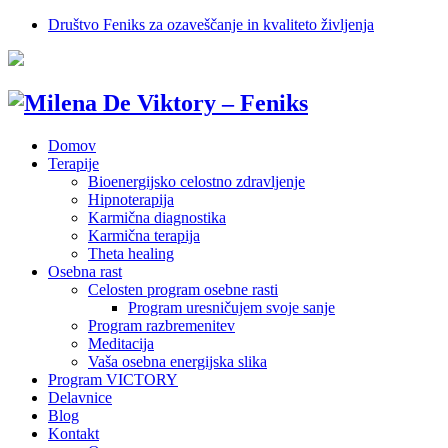
Društvo Feniks za ozaveščanje in kvaliteto življenja
Domov
Terapije
Bioenergijsko celostno zdravljenje
Hipnoterapija
Karmična diagnostika
Karmična terapija
Theta healing
Osebna rast
Celosten program osebne rasti
Program uresničujem svoje sanje
Program razbremenitev
Meditacija
Vaša osebna energijska slika
Program VICTORY
Delavnice
Blog
Kontakt