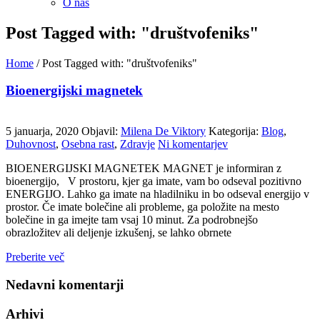
O nas
Post Tagged with: "društvofeniks"
Home
/
Post Tagged with: "društvofeniks"
Bioenergijski magnetek
5 januarja, 2020
Objavil:
Milena De Viktory
Kategorija:
Blog
,
Duhovnost
,
Osebna rast
,
Zdravje
Ni komentarjev
BIOENERGIJSKI MAGNETEK MAGNET je informiran z
bioenergijo, V prostoru, kjer ga imate, vam bo odseval pozitivno
ENERGIJO. Lahko ga imate na hladilniku in bo odseval energijo v
prostor. Če imate bolečine ali probleme, ga položite na mesto
bolečine in ga imejte tam vsaj 10 minut. Za podrobnejšo
obrazložitev ali deljenje izkušenj, se lahko obrnete
Preberite več
Nedavni komentarji
Arhivi