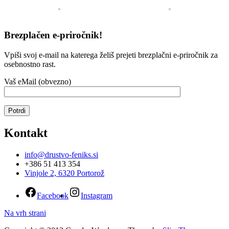
Brezplačen e-priročnik!
Vpiši svoj e-mail na katerega želiš prejeti brezplačni e-priročnik za
osebnostno rast.
Vaš eMail (obvezno)
Kontakt
info@drustvo-feniks.si
+386 51 413 354
Vinjole 2, 6320 Portorož
Facebook
Instagram
Na vrh strani