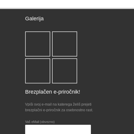
Galerija
Brezplačen e-priročnik!
Vpiši svoj e-mail na katerega želiš prejeti
brezplačni e-priročnik za osebnostno rast.
Vaš eMail (obvezno)