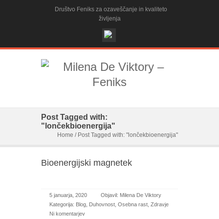
Društvo Feniks za ozaveščanje in kvaliteto
življenja
Post Tagged with:
"lončekbioenergija"
Home
/
Post Tagged with: "lončekbioenergija"
Bioenergijski magnetek
5 januarja, 2020
Objavil:
Milena De Viktory
Kategorija:
Blog
,
Duhovnost
,
Osebna rast
,
Zdravje
Ni komentarjev