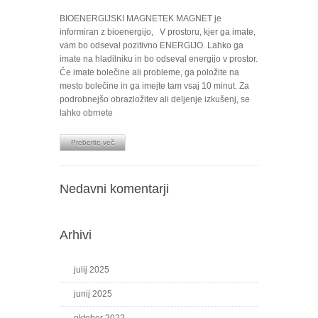
BIOENERGIJSKI MAGNETEK MAGNET je
informiran z bioenergijo, V prostoru, kjer ga imate,
vam bo odseval pozitivno ENERGIJO. Lahko ga
imate na hladilniku in bo odseval energijo v prostor.
Če imate bolečine ali probleme, ga položite na
mesto bolečine in ga imejte tam vsaj 10 minut. Za
podrobnejšo obrazložitev ali deljenje izkušenj, se
lahko obrnete
Preberite več
Nedavni komentarji
Arhivi
julij 2025
junij 2025