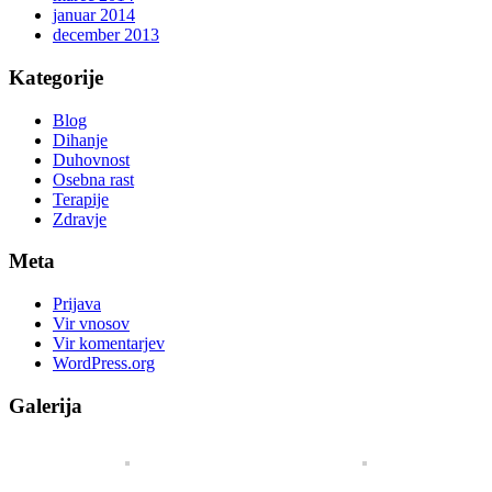
januar 2014
december 2013
Kategorije
Blog
Dihanje
Duhovnost
Osebna rast
Terapije
Zdravje
Meta
Prijava
Vir vnosov
Vir komentarjev
WordPress.org
Galerija