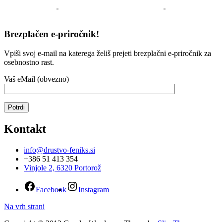
Brezplačen e-priročnik!
Vpiši svoj e-mail na katerega želiš prejeti brezplačni e-priročnik za
osebnostno rast.
Vaš eMail (obvezno)
Kontakt
info@drustvo-feniks.si
+386 51 413 354
Vinjole 2, 6320 Portorož
Facebook
Instagram
Na vrh strani