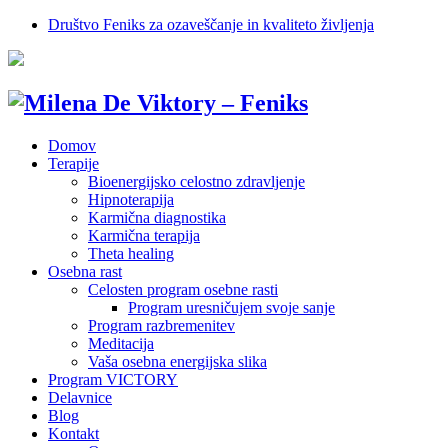
Društvo Feniks za ozaveščanje in kvaliteto življenja
Domov
Terapije
Bioenergijsko celostno zdravljenje
Hipnoterapija
Karmična diagnostika
Karmična terapija
Theta healing
Osebna rast
Celosten program osebne rasti
Program uresničujem svoje sanje
Program razbremenitev
Meditacija
Vaša osebna energijska slika
Program VICTORY
Delavnice
Blog
Kontakt