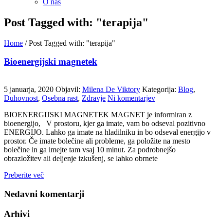
O nas
Post Tagged with: "terapija"
Home
/
Post Tagged with: "terapija"
Bioenergijski magnetek
5 januarja, 2020
Objavil:
Milena De Viktory
Kategorija:
Blog
,
Duhovnost
,
Osebna rast
,
Zdravje
Ni komentarjev
BIOENERGIJSKI MAGNETEK MAGNET je informiran z
bioenergijo, V prostoru, kjer ga imate, vam bo odseval pozitivno
ENERGIJO. Lahko ga imate na hladilniku in bo odseval energijo v
prostor. Če imate bolečine ali probleme, ga položite na mesto
bolečine in ga imejte tam vsaj 10 minut. Za podrobnejšo
obrazložitev ali deljenje izkušenj, se lahko obrnete
Preberite več
Nedavni komentarji
Arhivi